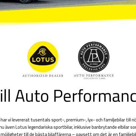
ill Auto Performan
r har vi levererat tusentals sport-, premium-, lyx- och familjebilar till n
 nu även Lotus legendariska sportbilar, inklusive banbrytande elbilar 
öjligheter till de bästa bilaffärerna – oavsett om det är en familjebil