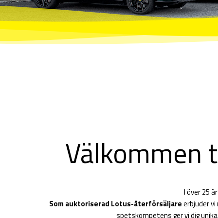
Välkommen t
I över 25 å
Som auktoriserad Lotus-återförsäljare
erbjuder vi
spetskompetens ger vi dig unika m