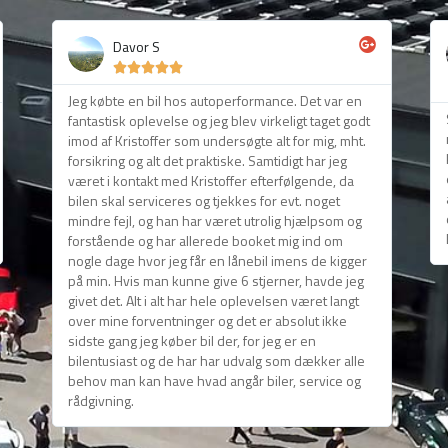
Davor S





Jeg købte en bil hos autoperformance. Det var en
fantastisk oplevelse og jeg blev virkeligt taget godt
imod af Kristoffer som undersøgte alt for mig, mht.
forsikring og alt det praktiske. Samtidigt har jeg
været i kontakt med Kristoffer efterfølgende, da
bilen skal serviceres og tjekkes for evt. noget
mindre fejl, og han har været utrolig hjælpsom og
forstående og har allerede booket mig ind om
nogle dage hvor jeg får en lånebil imens de kigger
på min. Hvis man kunne give 6 stjerner, havde jeg
givet det. Alt i alt har hele oplevelsen været langt
over mine forventninger og det er absolut ikke
sidste gang jeg køber bil der, for jeg er en
bilentusiast og de har har udvalg som dækker alle
behov man kan have hvad angår biler, service og
rådgivning.