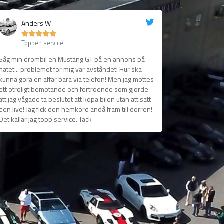
Anders W





Toppen service!
Såg min drömbil en Mustang GT på en annons på
nätet .. problemet för mig var avståndet! Hur ska
kunna göra en affär bara via telefon! Men jag möttes
ett otroligt bemötande och förtroende som gjorde
att jag vågade ta beslutet att köpa bilen utan att sätt
den live! Jag fick den hemkörd ändå fram till dörren!
Det kallar jag topp service. Tack