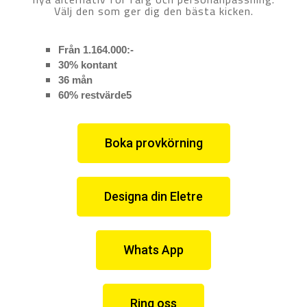
Välj den som ger dig den bästa kicken.
Från 1.164.000:-
30% kontant
36 mån
60% restvärde5
Boka provkörning
Designa din Eletre
Whats App
Ring oss